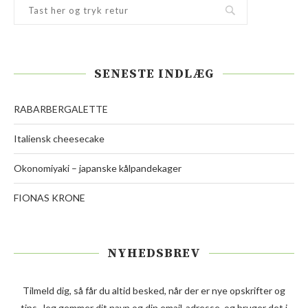
SENESTE INDLÆG
RABARBERGALETTE
Italiensk cheesecake
Okonomiyaki – japanske kålpandekager
FIONAS KRONE
NYHEDSBREV
Tilmeld dig, så får du altid besked, når der er nye opskrifter og
tips. Jeg gemmer dit navn og din email-adresse, og bruger det i