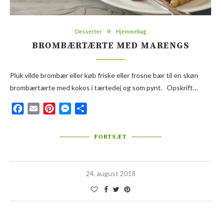
Desserter
Hjemmebag
BROMBÆRTÆRTE MED MARENGS
Pluk vilde brombær eller køb friske eller frosne bær til en skøn
brombærtærte med kokos i tærtedej og som pynt. Opskrift…
Facebook
Email
Pinterest
Messenger
Del
FORTSÆT
24. august 2018