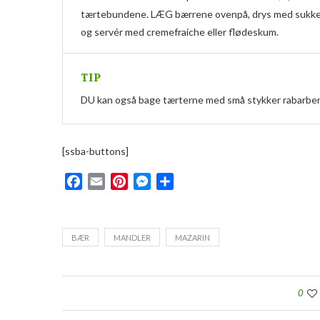
tærtebundene. LÆG bærrene ovenpå, drys med sukker, 
og servér med cremefraiche eller flødeskum.
TIP
DU kan også bage tærterne med små stykker rabarber, æ
[ssba-buttons]
Facebook
Email
Pinterest
Messenger
Del
BÆR
MANDLER
MAZARIN
0