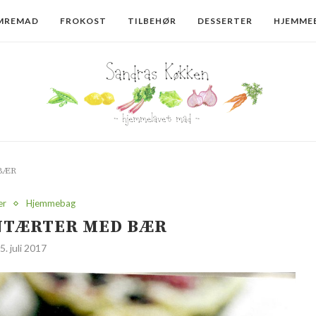
MREMAD
FROKOST
TILBEHØR
DESSERTER
HJEMME
BÆR
er
Hjemmebag
NTÆRTER MED BÆR
5. juli 2017