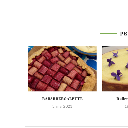
PR
RABARBERGALETTE
Itali
1
3. maj 2021
1