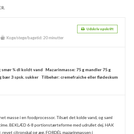
ÆR.
Udskriv opskrift
Koge/stege/bagetid:
20 minutter
g smør
¾ dl koldt vand
Mazarinmasse:
75 g mandler
75 g
g bær
3 spsk. sukker
Tilbehør:
cremefraiche eller flødeskum
net masse i en foodprocessor. Tilsæt det kolde vand, og saml
t 1 time. BEKLÆD 6-8 portionstærteforme med udrullet dej. HAK
er, revet citronskal og æg. FORDÉL mazarinmassen i