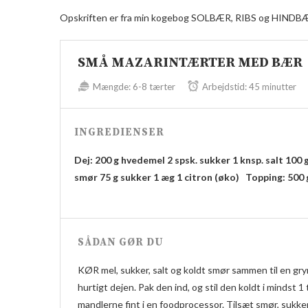
Opskriften er fra min kogebog SOLBÆR, RIBS og HINDB
SMÅ MAZARINTÆRTER MED BÆR
Mængde:
6-8 tærter
Arbejdstid:
45 minutter
INGREDIENSER
Dej:
200 g hvedemel
2 spsk. sukker
1 knsp. salt
100 
smør
75 g sukker
1 æg
1 citron (øko)
Topping:
500 
SÅDAN GØR DU
KØR mel, sukker, salt og koldt smør sammen til en gry
hurtigt dejen. Pak den ind, og stil den koldt i minds
mandlerne fint i en foodprocessor. Tilsæt smør, sukk