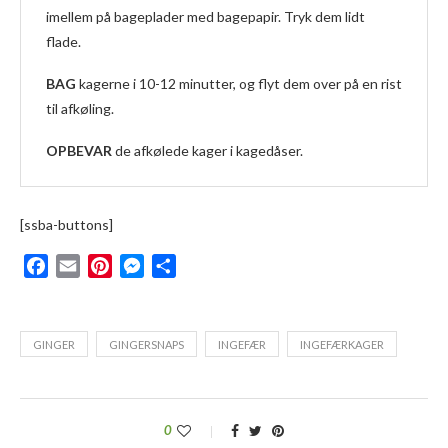
imellem på bageplader med bagepapir. Tryk dem lidt
flade.
BAG
kagerne i 10-12 minutter, og flyt dem over på en rist
til afkøling.
OPBEVAR
de afkølede kager i kagedåser.
[ssba-buttons]
Facebook
Email
Pinterest
Messenger
Del
GINGER
GINGERSNAPS
INGEFÆR
INGEFÆRKAGER
0