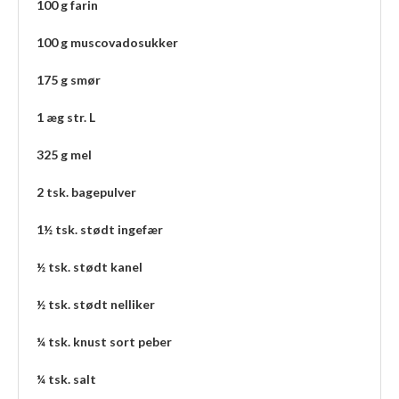
100 g farin
100 g muscovadosukker
175 g smør
1 æg str. L
325 g mel
2 tsk. bagepulver
1½ tsk. stødt ingefær
½ tsk. stødt kanel
½ tsk. stødt nelliker
¼ tsk. knust sort peber
¼ tsk. salt