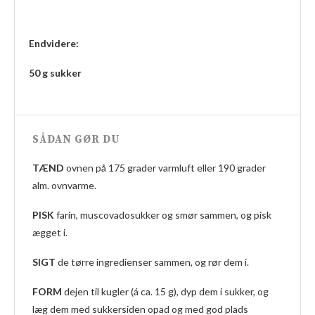
Endvidere:
50 g sukker
SÅDAN GØR DU
TÆND
ovnen på 175 grader varmluft eller 190 grader
alm. ovnvarme.
PISK
farin, muscovadosukker og smør sammen, og pisk
ægget i.
SIGT
de tørre ingredienser sammen, og rør dem i.
FORM
dejen til kugler (á ca. 15 g), dyp dem i sukker, og
læg dem med sukkersiden opad og med god plads