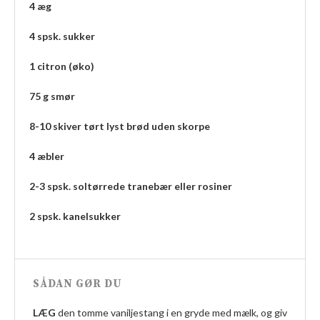
4 æg
4 spsk. sukker
1 citron (øko)
75 g smør
8-10 skiver tørt lyst brød uden skorpe
4 æbler
2-3 spsk. soltørrede tranebær eller rosiner
2 spsk. kanelsukker
SÅDAN GØR DU
LÆG
den tomme vaniljestang i en gryde med mælk, og giv