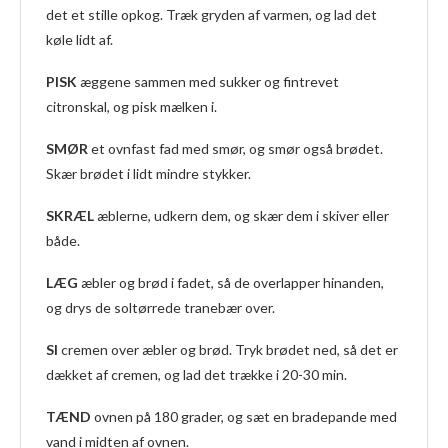
det et stille opkog. Træk gryden af varmen, og lad det
køle lidt af.
PISK
æggene sammen med sukker og fintrevet
citronskal, og pisk mælken i.
SMØR
et ovnfast fad med smør, og smør også brødet.
Skær brødet i lidt mindre stykker.
SKRÆL
æblerne, udkern dem, og skær dem i skiver eller
både.
LÆG
æbler og brød i fadet, så de overlapper hinanden,
og drys de soltørrede tranebær over.
SI
cremen over æbler og brød. Tryk brødet ned, så det er
dækket af cremen, og lad det trække i 20-30 min.
TÆND
ovnen på 180 grader, og sæt en bradepande med
vand i midten af ovnen.