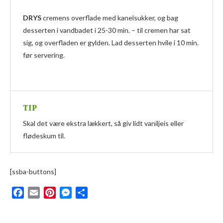
DRYS
cremens overflade med kanelsukker, og bag
desserten i vandbadet i 25-30 min. – til cremen har sat
sig, og overfladen er gylden. Lad desserten hvile i 10 min.
før servering.
TIP
Skal det være ekstra lækkert, så giv lidt vaniljeis eller
flødeskum til.
[ssba-buttons]
Facebook
Email
Pinterest
Messenger
Del