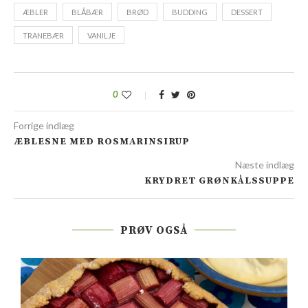
ÆBLER
BLÅBÆR
BRØD
BUDDING
DESSERT
TRANEBÆR
VANILJE
0
Forrige indlæg
ÆBLESNE MED ROSMARINSIRUP
Næste indlæg
KRYDRET GRØNKÅLSSUPPE
PRØV OGSÅ