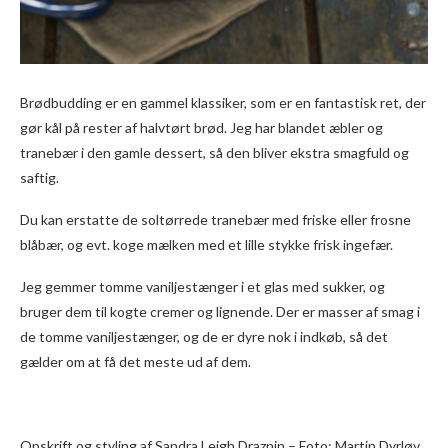
Brødbudding er en gammel klassiker, som er en fantastisk ret, der
gør kål på rester af halvtørt brød. Jeg har blandet æbler og
tranebær i den gamle dessert, så den bliver ekstra smagfuld og
saftig.
Du kan erstatte de soltørrede tranebær med friske eller frosne
blåbær, og evt. koge mælken med et lille stykke frisk ingefær.
Jeg gemmer tomme vaniljestænger i et glas med sukker, og
bruger dem til kogte cremer og lignende. Der er masser af smag i
de tomme vaniljestænger, og de er dyre nok i indkøb, så det
gælder om at få det meste ud af dem.
Opskrift og styling af Sandra Leigh Draznin – Foto: Martin Dyrløv