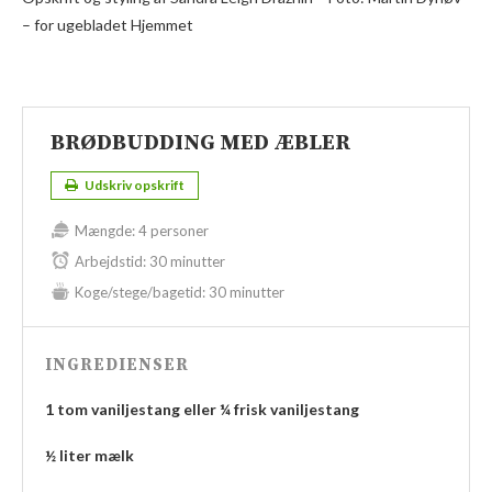
– for ugebladet Hjemmet
BRØDBUDDING MED ÆBLER
Udskriv opskrift
Mængde:
4 personer
Arbejdstid:
30 minutter
Koge/stege/bagetid:
30 minutter
INGREDIENSER
1 tom vaniljestang eller ¼ frisk vaniljestang
½ liter mælk